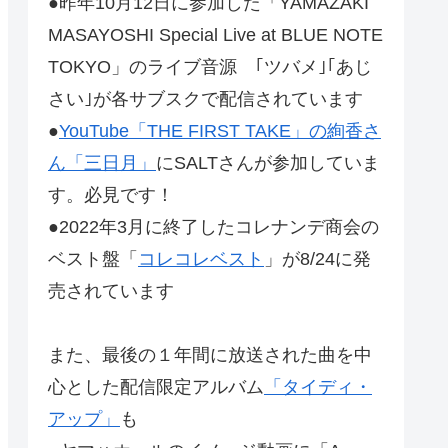
●昨年10月12日に参加した「YAMAZAKI
MASAYOSHI Special Live at BLUE NOTE
TOKYO」のライブ音源 ｢ツバメ｣｢あじ
さい｣が各サブスクで配信されています
●
YouTube「THE FIRST TAKE」の絢香さ
ん「三日月」
にSALTさんが参加していま
す。必見です！
●2022年3月に終了したコレナンデ商会の
ベスト盤「
コレコレベスト
」が8/24に発
売されています
また、最後の１年間に放送された曲を中
心とした配信限定アルバム
「タイディ・
アップ」
も