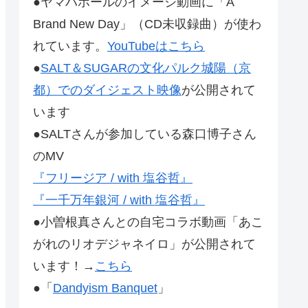
●ヤマハホールのイメージ動画に「A
Brand New Day」（CD未収録曲）が使わ
れています。
YouTubeはこちら
●
SALT＆SUGARの文化パルク城陽（京
都）でのダイジェスト映像
が公開されて
います
●SALTさんが参加している森口博子さん
のMV
『フリージア / with 塩谷哲』
『一千万年銀河 / with 塩谷哲』
●小曽根真さんとの自宅コラボ動画「あこ
がれのリオデジャネイロ」が公開されて
います！→
こちら
●「
Dandyism Banquet
」