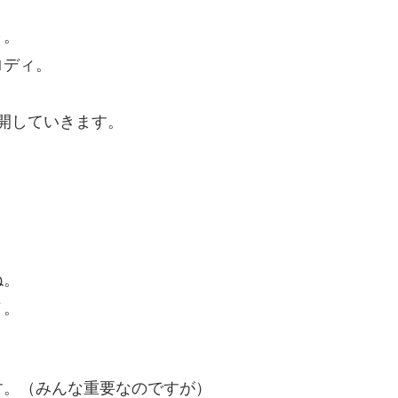
～。
ロディ。
開していきます。
。
ね。
ノ。
す。（みんな重要なのですが）