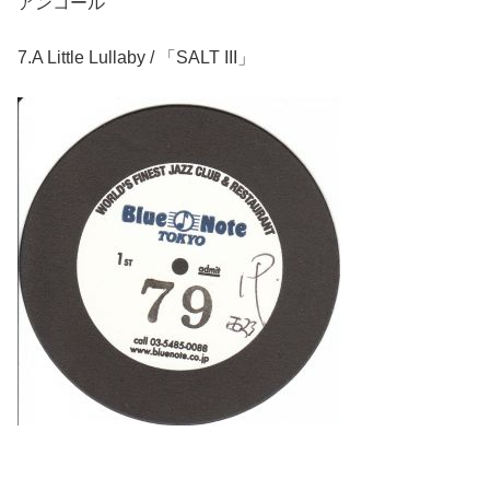
アンコール
7.A Little Lullaby / 「SALT III」