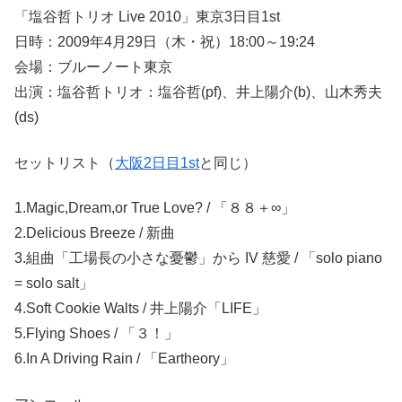
「塩谷哲トリオ Live 2010」東京3日目1st
日時：2009年4月29日（木・祝）18:00～19:24
会場：ブルーノート東京
出演：塩谷哲トリオ：塩谷哲(pf)、井上陽介(b)、山木秀夫
(ds)
セットリスト（
大阪2日目1st
と同じ）
1.Magic,Dream,or True Love? / 「８８＋∞」
2.Delicious Breeze / 新曲
3.組曲「工場長の小さな憂鬱」から IV 慈愛 / 「solo piano
= solo salt」
4.Soft Cookie Walts / 井上陽介「LIFE」
5.Flying Shoes / 「３！」
6.In A Driving Rain / 「Eartheory」