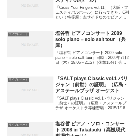
スティバルホール）
「Cross Your Fingers vol.11」（大阪・フ
ェスティバルホール）に行ってきた。C列
という特等席！左サイドなのでピアノも
よく見えた。前すぎてあごが上がるので
はないかと心配したが、始まってしまえ
ば気にならなかった。今年のSA...
塩谷哲 ピアノコンサート 2009
ライブレポート
solo piano = solo salt tour （兵
庫）
「塩谷哲 ピアノコンサート 2009 solo
piano = solo salt tour」日時：2009年7月2
日（木）19:05～21:27（休憩15分）会
場：兵庫県立芸術文化センター 神戸女学
院小ホール出演：塩谷哲ソングリスト
1.L...
「SALT plays Classic vol.1 パリ
ライブレポート
ジャン（前世）の証明」（広島・
アステールプラザ オーケストラ
等練習場・2015/1/18）
「SALT plays Classic vol.1 パリジャン
（前世）の証明」（広島・アステールプ
ラザ オーケストラ等練習場・2015/1/18）
出演：塩谷哲(pf)プログラム【第１部】パ
リで活躍した大作曲家のピアノ曲フォー
レ：夜想曲第１番...
塩谷哲 ピアノ・ソロ・コンサー
ライブレポート
ト 2008 in Takatsuki（高槻現代
劇場中ホール）