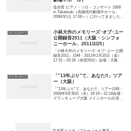
塩谷哲 ピアノ・ソロ・コンサート 2008
in Takatsuki（高槻現代劇場中ホール、
2008/3/1土 17:00～）に行ってきました。
ウッド感覚あふれる広々としたステージ
でした。公演スケジュールを見ると翌日
は「桂米朝独演会」となっ...
小林大作のメモリーズ･オブ･ユー
ライブレポート
公開録音2011（大阪・シンフォ
ニーホール、2011/2/25）
「小林大作のメモリーズ･オブ･ユー 公開
録音2011」日時：2011年2月25日（金）
17:31～20:26（休憩20分）会場：大阪・
シンフォニーホール出演：ペギー葉山、
伊東ゆかり、細川綾子、塩谷哲、小栗純
一、秋満義孝セクステット（秋満義孝...
「”13年ぶり”て、あなた!!」ツア
ライブレポート
ー（大阪）
「"13年ぶり"て、あなた!!」ツアー日時：
2009年9月30日（水）19:10～22:18会場：
グランキューブ大阪 メインホール出演：
SALT&SUGAR（塩谷哲、佐藤竹善）ソン
グリスト1.Pick Up The Pieces / Ave...
塩谷哲トリオ（ブルーノート東京・