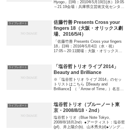
Hyogo」日時：2010年5月19日(水）19:05
～21:19会場：兵庫県立芸術文化センター
神戸女学院小ホール出演：塩谷哲演奏曲
目 曲名オリジナル収録アルバム01One
Note SambaA...
佐藤竹善 Presents Cross your
ライブレポート
fingers 18（大阪・オリックス劇
場、2016/5/4）
「佐藤竹善 Presents Cross your fingers
18」日時：2016年5月4日（水・祝）
17:05～20:11開場：大阪・オリックス劇
場出演：佐藤竹善(Vo)、塩谷哲(Pf)、大儀
見元(Per)、KAN(Vo,Pf)、桐...
「塩谷哲トリオ ライブ 2014」
ライブレポート
Beauty and Brilliance
※「塩谷哲トリオ ライブ 2014」のセッ
トリストはこちら【Beauty and
Brilliance】（「Arrow of Time」）名古屋
2ndのダブルアンコールで一度だけ聴くこ
とができた。アンコールに応える曲がな
くて、ソルトさん「あ...
塩谷哲トリオ（ブルーノート東
ライブレポート
京・2008/8/18・2nd）
塩谷哲トリオ（Blue Note Tokyo、
2008/8/18月2nd）●アーティスト：塩谷哲
(pf)、井上陽介(b)、山木秀夫(d)●ソングリ
スト（1日目2ndと同じ）1.Deep