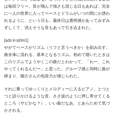
は毎回フリー。音が飛んで強さも混じる日もあれば、完全
に一人の世界に入ってベースとドラムがいつの間にか誘わ
れるように、という日も。最終日は透明感があってみずみ
ずしくて、消えそうな音もあって引き込まれた。
[ads k=p0m1]
やがてベースがリズム（リフと言うべきか）を刻み出す。
曲全体に流れる、基本となるリズム。初めて聴いたときは
このリズムでようやくこの曲だとわかって、「わー、これ
やってくれるんだー」と思った。グルーブ感と同時に曲が
締まり、陽介さんの包容力が感じられた。
それに乗ってゆっくりとメロディーに入るピアノ。とつと
つと語りかけるような音。さざ波のように押し寄せてくる
ところ（サビかな？）。いい曲だなあ、とあらためて気づ
かされる。