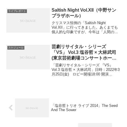
Affection2.Flying Shoes3.いっ...
Saltish Night Vol.XII（中野サン
ライブレポート
プラザホール）
クリスマス恒例の「Saltish Night
Vol.XII」に行ってきました。あくまでも
個人的な印象ですが、今年は「人間の暖
かさ」というものをを強く感じました。
Saltish Night Vol.XII日時：2008年12月23
日(火・祝...
芸劇リサイタル・シリーズ
スケジュール
「VS」 Vol.3 塩谷哲 × 大林武司
(東京芸術劇場コンサートホール
2022.3.25)
「芸劇リサイタル・シリーズ 『VS』
Vol.3 塩谷哲 × 大林武司」日時：2022年3
月25日(金) ロビー開場18:00 開演
19:00 ※未就学児のご入場はご遠慮くだ
さい。会場：東京芸術劇場コンサートホ
ール出演：塩谷哲(pf)、大林...
「塩谷哲トリオ ライブ 2014」The Seed
And The Sower