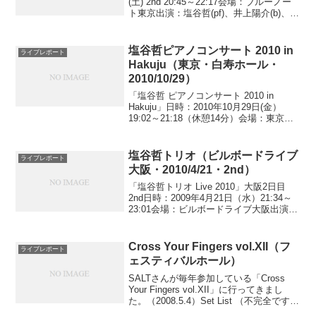
(土) 2nd 20:45～22:17会場：ブルーノー
ト東京出演：塩谷哲(pf)、井上陽介(b)、山
木秀夫(d)【演奏曲目】1.Delicious
Breeze2.Afterscent3.Deep ...
塩谷哲ピアノコンサート 2010 in
ライブレポート
Hakuju（東京・白寿ホール・
2010/10/29）
「塩谷哲 ピアノコンサート 2010 in
Hakuju」日時：2010年10月29日(金）
19:02～21:18（休憩14分）会場：東京・
白寿ホール出演：塩谷哲白寿ホール1日目
（2日目のレポートはこちら）【演奏曲
目】 曲名作曲者主な収録ア...
塩谷哲トリオ（ビルボードライブ
ライブレポート
大阪・2010/4/21・2nd）
「塩谷哲トリオ Live 2010」大阪2日目
2nd日時：2009年4月21日（水）21:34～
23:01会場：ビルボードライブ大阪出演：
塩谷哲トリオ：塩谷哲(pf)、井上陽介(b)、
山木秀夫(ds)セットリスト（1日目2ndと
は1と2の順...
Cross Your Fingers vol.XII（フ
ライブレポート
ェスティバルホール）
SALTさんが毎年参加している「Cross
Your Fingers vol.XII」に行ってきまし
た。（2008.5.4）Set List （不完全です）
1.What Cha' Gonna Do for Me（佐藤竹