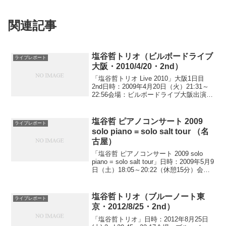
関連記事
塩谷哲トリオ（ビルボードライブ
ライブレポート
大阪・2010/4/20・2nd）
「塩谷哲トリオ Live 2010」大阪1日目
2nd日時：2009年4月20日（火）21:31～
22:56会場：ビルボードライブ大阪出演：
塩谷哲トリオ：塩谷哲(pf)、井上陽介(b)、
山木秀夫(ds)セットリスト1.Delicious
Br...
塩谷哲 ピアノコンサート 2009
ライブレポート
solo piano = solo salt tour （名
古屋）
「塩谷哲 ピアノコンサート 2009 solo
piano = solo salt tour」日時：2009年5月9
日（土）18:05～20:22（休憩15分）会
場：愛知・千種文化小劇場出演：塩谷哲
ソングリスト1.Don't Know Wh...
塩谷哲トリオ（ブルーノート東
ライブレポート
京・2012/8/25・2nd）
「塩谷哲トリオ」日時：2012年8月25日