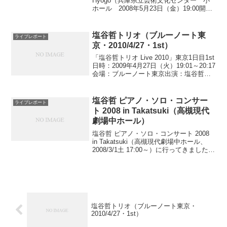
Hyogo（兵庫県立芸術文化センター 小
ホール 2008年5月23日（金）19:00開
演）に行ってきました。ソングリスト
1.Morning Bliss2.Earth Beat3.Ladies ...
塩谷哲トリオ（ブルーノート東
ライブレポート
京・2010/4/27・1st）
「塩谷哲トリオ Live 2010」東京1日目1st
日時：2009年4月27日（火）19:01～20:17
会場：ブルーノート東京出演：塩谷哲ト
リオ：塩谷哲(pf)、井上陽介(b)、山木秀夫
(ds)セットリスト（大阪2日目1stと同じ）
1.M...
塩谷哲 ピアノ・ソロ・コンサー
ライブレポート
ト 2008 in Takatsuki（高槻現代
劇場中ホール）
塩谷哲 ピアノ・ソロ・コンサート 2008
in Takatsuki（高槻現代劇場中ホール、
2008/3/1土 17:00～）に行ってきました。
ウッド感覚あふれる広々としたステージ
でした。公演スケジュールを見ると翌日
は「桂米朝独演会」となっ...
塩谷哲トリオ（ブルーノート東京・
2010/4/27・1st）