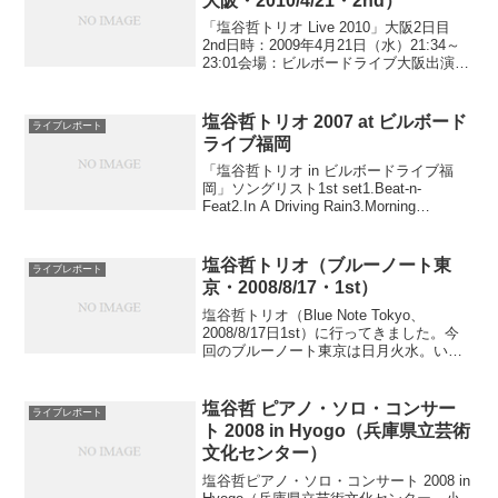
大阪・2010/4/21・2nd）
「塩谷哲トリオ Live 2010」大阪2日目
2nd日時：2009年4月21日（水）21:34～
23:01会場：ビルボードライブ大阪出演：
塩谷哲トリオ：塩谷哲(pf)、井上陽介(b)、
山木秀夫(ds)セットリスト（1日目2ndと
は1と2の順...
塩谷哲トリオ 2007 at ビルボード
ライブレポート
ライブ福岡
「塩谷哲トリオ in ビルボードライブ福
岡」ソングリスト1st set1.Beat-n-
Feat2.In A Driving Rain3.Morning
Bliss4.Eartheory5.Deep Affection6.Hard
Cook...
塩谷哲トリオ（ブルーノート東
ライブレポート
京・2008/8/17・1st）
塩谷哲トリオ（Blue Note Tokyo、
2008/8/17日1st）に行ってきました。今
回のブルーノート東京は日月火水。いち
ばん来やすいと思われるこの日（日曜
日）の1stは満席でした。ブルーノートに
着いたのは18:00（開演30分前）...
塩谷哲 ピアノ・ソロ・コンサー
ライブレポート
ト 2008 in Hyogo（兵庫県立芸術
文化センター）
塩谷哲ピアノ・ソロ・コンサート 2008 in