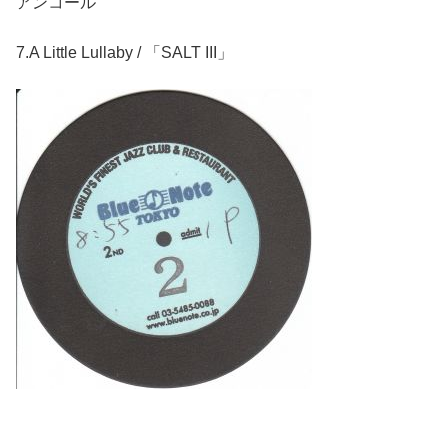
アンコール
7.A Little Lullaby / 「SALT III」