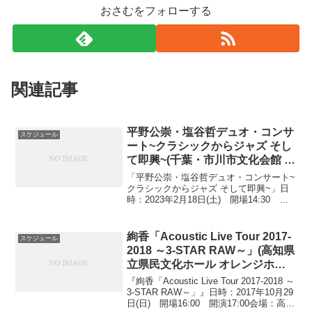
おさむをフォローする
関連記事
平野公崇・塩谷哲デュオ・コンサ
スケジュール
ート~クラシックからジャズ そし
て即興~(千葉・市川市文化会館 小
ホール 2023.2.18)
「平野公崇・塩谷哲デュオ・コンサート~
クラシックからジャズ そして即興~」日
時：2023年2月18日(土) 開場14:30 開
演15:00 未就学児は入場できません会
場：千葉・市川市文化会館 小ホール出
演：平野公崇(sax)、塩谷哲(pf)...
絢香「Acoustic Live Tour 2017-
スケジュール
2018 ～3-STAR RAW～」(高知県
立県民文化ホール オレンジホー
ル 2017.10.29)
『絢香「Acoustic Live Tour 2017-2018 ～
3-STAR RAW～」』日時：2017年10月29
日(日) 開場16:00 開演17:00会場：高知