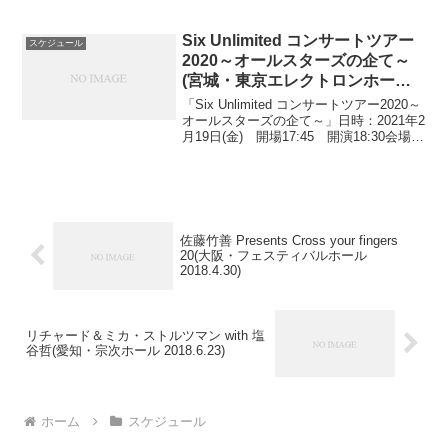
オーバード・ホール出演：絢香(vo)、塩谷
哲(pf)、古川昌義(g)料...
Six Unlimited コンサートツアー
スケジュール
2020～オールスターズの企て～
(宮城・東京エレクトロンホール
宮城 2021.2.19)
「Six Unlimited コンサートツアー2020～
オールスターズの企て～」日時：2021年2
月19日(金) 開場17:45 開演18:30会場：
宮城・東京エレクトロンホール宮城出
演：東儀秀樹(雅楽)、古澤巌(Vl）、塩谷
哲(Pf・音楽...
佐藤竹善 Presents Cross your fingers
20(大阪・フェスティバルホール
2018.4.30)
リチャード＆ミカ・ストルツマン with 塩
谷哲(愛知・宗次ホール 2018.6.23)
ホーム
スケジュール