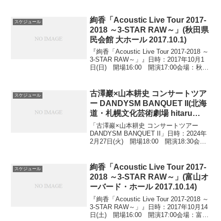
県立県民文化ホール オレンジホール出
演：絢香(vo)、塩谷哲(pf)、...
絢香「Acoustic Live Tour 2017-
スケジュール
2018 ～3-STAR RAW～」(秋田県
民会館 大ホール 2017.10.1)
『絢香「Acoustic Live Tour 2017-2018 ～
3-STAR RAW～」』日時：2017年10月1
日(日) 開場16:00 開演17:00会場：秋田
県民会館 大ホール出演：絢香(vo)、塩谷
哲(pf)、古川昌義(g)料金...
古澤巖×山本耕史 コンサートツア
スケジュール
ー DANDYSM BANQUET II(北海
道・札幌⽂化芸術劇場 hitaru
2024.2.27)
「古澤巖×山本耕史 コンサートツアー
DANDYSM BANQUET II」日時：2024年
2月27日(火) 開場18:00 開演18:30会
場：北海道・札幌⽂化芸術劇場 hitaru出
演：古澤巖(vn)、山本耕史(語り、歌)、塩
谷哲(音楽...
絢香「Acoustic Live Tour 2017-
スケジュール
2018 ～3-STAR RAW～」(富山オ
ーバード・ホール 2017.10.14)
『絢香「Acoustic Live Tour 2017-2018 ～
3-STAR RAW～」』日時：2017年10月14
日(土) 開場16:00 開演17:00会場：富山