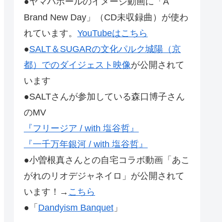
●ヤマハホールのイメージ動画に「A
Brand New Day」（CD未収録曲）が使わ
れています。
YouTubeはこちら
●
SALT＆SUGARの文化パルク城陽（京
都）でのダイジェスト映像
が公開されて
います
●SALTさんが参加している森口博子さん
のMV
『フリージア / with 塩谷哲』
『一千万年銀河 / with 塩谷哲』
●小曽根真さんとの自宅コラボ動画「あこ
がれのリオデジャネイロ」が公開されて
います！→
こちら
●「
Dandyism Banquet
」