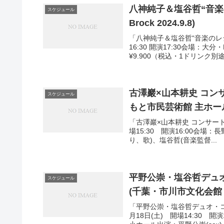
八神純子＆塩谷哲“音楽の
スケジュール
Brock 2024.9.8)
「八神純子＆塩谷哲“音楽のレシピ
16:30 開演17:30会場：大分
¥9.900（税込・1ドリンク別途.
古澤巖×山本耕史 コンサー
スケジュール
もと市⺠芸術館 主ホール 2
「古澤巖×山本耕史 コンサートツア
場15:30 開演16:00会場
り、歌)、塩谷哲(音楽監督...
平野公崇・塩谷哲デュオ
スケジュール
(千葉・市川市文化会館 小ホ
「平野公崇・塩谷哲デュオ・コ
月18日(土) 開場14:30