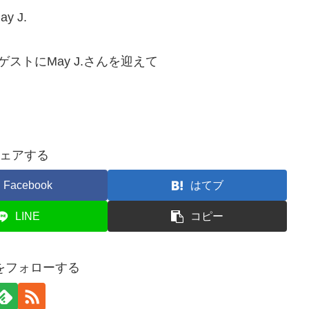
 J.
ストにMay J.さんを迎えて
ェアする
Facebook
はてブ
LINE
コピー
をフォローする