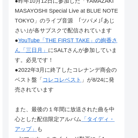
●昨年10月12日に参加した「YAMAZAKI
MASAYOSHI Special Live at BLUE NOTE
TOKYO」のライブ音源 ｢ツバメ｣｢あじ
さい｣が各サブスクで配信されています
●
YouTube「THE FIRST TAKE」の絢香さ
ん「三日月」
にSALTさんが参加していま
す。必見です！
●2022年3月に終了したコレナンデ商会の
ベスト盤「
コレコレベスト
」が8/24に発
売されています
また、最後の１年間に放送された曲を中
心とした配信限定アルバム
「タイディ・
アップ」
も