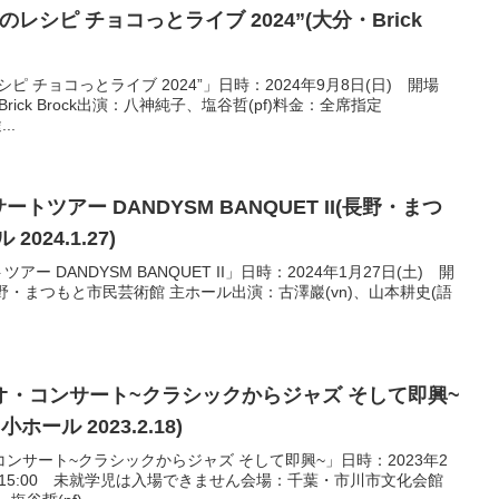
レシピ チョコっとライブ 2024”(大分・Brick
 チョコっとライブ 2024”」日時：2024年9月8日(日) 開場
・Brick Brock出演：八神純子、塩谷哲(pf)料金：全席指定
..
トツアー DANDYSM BANQUET II(長野・まつ
024.1.27)
ー DANDYSM BANQUET II」日時：2024年1月27日(土) 開
：長野・まつもと市⺠芸術館 主ホール出演：古澤巖(vn)、山本耕史(語
・コンサート~クラシックからジャズ そして即興~
ール 2023.2.18)
ンサート~クラシックからジャズ そして即興~」日時：2023年2
 開演15:00 未就学児は入場できません会場：千葉・市川市文化会館