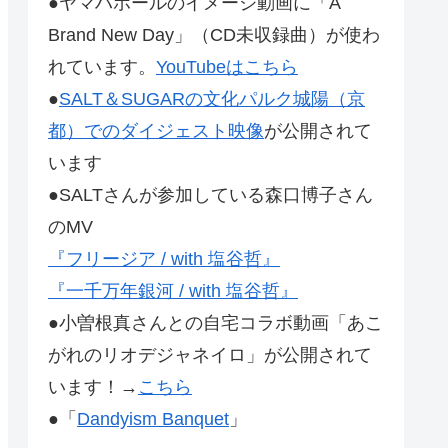
●ヤマハホールのイメージ動画に「A
Brand New Day」（CD未収録曲）が使わ
れています。
YouTubeはこちら
●
SALT＆SUGARの文化パルク城陽（京
都）でのダイジェスト映像
が公開されて
います
●SALTさんが参加している森口博子さん
のMV
『フリージア / with 塩谷哲』
『一千万年銀河 / with 塩谷哲』
●小曽根真さんとの自宅コラボ動画「あこ
がれのリオデジャネイロ」が公開されて
います！→
こちら
●「
Dandyism Banquet
」