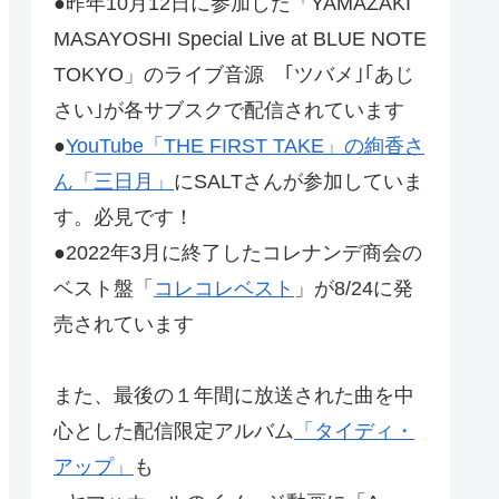
●昨年10月12日に参加した「YAMAZAKI
MASAYOSHI Special Live at BLUE NOTE
TOKYO」のライブ音源 ｢ツバメ｣｢あじ
さい｣が各サブスクで配信されています
●
YouTube「THE FIRST TAKE」の絢香さ
ん「三日月」
にSALTさんが参加していま
す。必見です！
●2022年3月に終了したコレナンデ商会の
ベスト盤「
コレコレベスト
」が8/24に発
売されています
また、最後の１年間に放送された曲を中
心とした配信限定アルバム
「タイディ・
アップ」
も