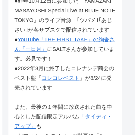
●昨年10月12日に参加した「YAMAZAKI
MASAYOSHI Special Live at BLUE NOTE
TOKYO」のライブ音源 ｢ツバメ｣｢あじ
さい｣が各サブスクで配信されています
●
YouTube「THE FIRST TAKE」の絢香さ
ん「三日月」
にSALTさんが参加していま
す。必見です！
●2022年3月に終了したコレナンデ商会の
ベスト盤「
コレコレベスト
」が8/24に発
売されています
また、最後の１年間に放送された曲を中
心とした配信限定アルバム
「タイディ・
アップ」
も