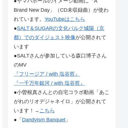
●ヤマハホールのイメージ動画に「A
Brand New Day」（CD未収録曲）が使わ
れています。
YouTubeはこちら
●
SALT＆SUGARの文化パルク城陽（京
都）でのダイジェスト映像
が公開されて
います
●SALTさんが参加している森口博子さん
のMV
『フリージア / with 塩谷哲』
『一千万年銀河 / with 塩谷哲』
●小曽根真さんとの自宅コラボ動画「あこ
がれのリオデジャネイロ」が公開されて
います！→
こちら
●「
Dandyism Banquet
」