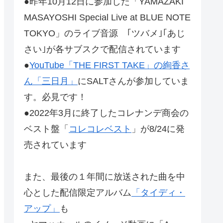
●昨年10月12日に参加した「YAMAZAKI
MASAYOSHI Special Live at BLUE NOTE
TOKYO」のライブ音源 ｢ツバメ｣｢あじ
さい｣が各サブスクで配信されています
●
YouTube「THE FIRST TAKE」の絢香さ
ん「三日月」
にSALTさんが参加していま
す。必見です！
●2022年3月に終了したコレナンデ商会の
ベスト盤「
コレコレベスト
」が8/24に発
売されています
また、最後の１年間に放送された曲を中
心とした配信限定アルバム
「タイディ・
アップ」
も