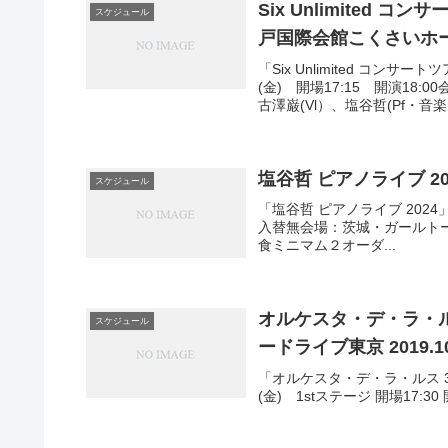
Six Unlimited
スケジュール
戸国際会館こくさいホール 2
「Six Unlimited コン
(金) 開場17:15 開演1
古澤巌(Vl）、塩谷哲(Pf・音楽.
塩谷哲 ピアノライブ 202
スケジュール
「塩谷哲 ピアノライブ 2024」
入替無会場：茨城・ガールトーク出演
食ミニマム２オーダ...
オルケスタ・デ・ラ・ルス 35t
スケジュール
ードライブ東京 2019.10
「オルケスタ・デ・ラ・ルス 35th An
(金) 1stステージ 開場17:30 開