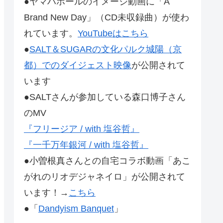
●ヤマハホールのイメージ動画に「A
Brand New Day」（CD未収録曲）が使わ
れています。
YouTubeはこちら
●
SALT＆SUGARの文化パルク城陽（京
都）でのダイジェスト映像
が公開されて
います
●SALTさんが参加している森口博子さん
のMV
『フリージア / with 塩谷哲』
『一千万年銀河 / with 塩谷哲』
●小曽根真さんとの自宅コラボ動画「あこ
がれのリオデジャネイロ」が公開されて
います！→
こちら
●「
Dandyism Banquet
」