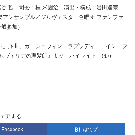
塩谷 哲 司会：桂 米團治 演出・構成：岩田達宗
楽アンサンブル／ジルヴェスター合唱団 ファンファ
一般参加）
ド」序曲、ガーシュウィン：ラプソディー・イン・ブ
『セヴィリアの理髪師』より ハイライト ほか
ェアする
Facebook
はてブ